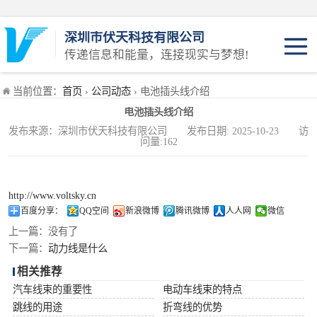
深圳市伏天科技有限公司
传递信息和能量，连接现实与梦想!
JST系列
当前位置：
首页
›
公司动态
› 电池插头线介绍
电池插头线介绍
Molex系列
发布来源：深圳市伏天科技有限公司 发布日期: 2025-10-23 访
问量:162
AMP系列
KET系列
http://www.voltsky.cn
百度分享：
QQ空间
新浪微博
腾讯微博
人人网
微信
插头系列
上一篇：
没有了
下一篇：
动力线是什么
插头线系列
相关推荐
汽车线束的重要性
电动车线束的特点
跳线的用途
折弯线的优势