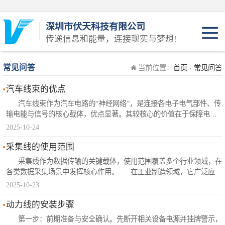
深圳市伏天科技有限公司
传递信息和能量，连接现实与梦想!
JST系列
常见问答
当前位置：
首页
›
常见问答
Molex系列
汽车线束的优点
汽车线束作为汽车电路的“神经网络”，是连接各电子电气部件、传
AMP系列
输电能与信号的核心载体，优点显著。其较核心的价值在于保障电路
系统稳定安全，通过合理选型导线（按电流选线径、按环境选耐温耐
2025-10-24
油材质）减少传输损耗，外部绝缘层与防护套（如波纹管、PVC管）
KET系列
隔绝水尘油污，避免短路漏电，固定排布设计也能防止振动摩..
采集线的使用范围
插头系列
采集线作为数据传输的关键载体，使用范围覆盖多个行业领域，在
各类数据采集场景中发挥核心作用。 在工业制造领域，它广泛应用
于生产线设备状态监测，连接温度传感器、压力传感器、振动传感器
2025-10-23
插头线系列
等，将设备运行参数实时传输至PLC或数据采集卡，为生产过程监控
与质量管控提供数据支撑；同时也用于自动化流水线的信号..
动力线的安装步骤
第一步：前期准备与安全确认。先断开相关设备电源并挂牌警示，