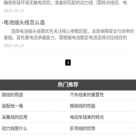
确保安装环境无触电风险；准备好匹配的动力线（需核对线径、电压
等级与设备功率适配）、剥线钳、压线钳、绝缘胶带、螺丝刀等工
2025-10-23
具，同时检查动力线外观无破损、绝缘层完好，连接器或端子规格与
设备接口匹配。 第二步：布线与固定。根据设备布局规划..
电池插头线怎么选
选择电池插头线需优先关注核心参数匹配，这是保障安全与效率的
基础。首先看电流承载能力，需根据电池额定电流选择对应线径的插
头线，线径过小易因过载发热，通常10A以下选1.5mm²线径，10-20A
2025-10-23
选2.5mm²线径；其次是电压兼容性，要与电池输出电压匹配，避免绝
缘层被击穿。插头接口类型也需对应，常见的有XT60、XT90、DC..
1
热门推荐
跳线的用途
汽车线束的重要性
装配线一角
拖链线的性能
采集线的应用
电动车线束的特点
动力线是什么
折弯线的优势