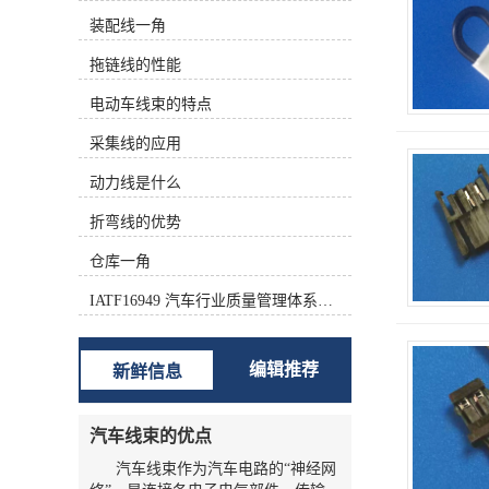
设备连接及计算机硬件配置等场景。
装配线一角
其结构通常由导体（多为镀锡铜丝，
确保导电性能）、绝缘外皮（常见
拖链线的性能
PVC材质，起绝缘保护作用）及两端
连接器组成，连接器类型多样，如针
电动车线束的特点
脚式、端子式、水晶头等，可根据连
接接口灵活选择。 跳线按用途可
采集线的应用
分为电子跳线、网络跳线、硬件跳线
动力线是什么
等。电子跳线常用于电路板调试，实
现电路节点的临时或固定连接；网络
折弯线的优势
跳线（如网线跳线）用于路由器、交
换机与设备间的网络信号传输；硬件
仓库一角
跳线曾广泛用于计算机主板设置，如
今多被软件配置替代。使用时需注意
IATF16949 汽车行业质量管理体系认证证书
匹配接口规格与电流/信号参数，避免
因规格不符导致设备故障或信号衰
减，其便捷性与灵活性使其成为电子
编辑推荐
新鲜信息
与通信领域中**的基础连接部件。
汽车线束的优点
汽车线束作为汽车电路的“神经网