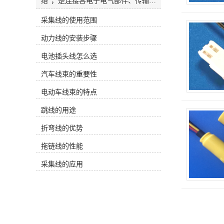
络”，是连接各电子电气部件、传输电
能与信号的核心载体，优点显著。其
采集线的使用范围
较核心的价值在于保障电路系统稳定
安全，通过合理选型导线（按电流选
动力线的安装步骤
线径、按环境选耐温耐油材质）减少
传输损耗，外部绝缘层与防护套（如
电池插头线怎么选
波纹管、PVC管）隔绝水尘油污，避
免短路漏电，固定排布设计也能防止
汽车线束的重要性
振动摩擦导致的导线破损。同时，它
实现了各部件协同工作，现代汽车电
电动车线束的特点
子部件繁多，从发动机、底盘控制系
跳线的用途
统到车身电子、智能驾驶辅助系统，
均依赖线束的分支与接口设计连成整
折弯线的优势
体，确保信号准确快速传递，保障功
能正常发挥。此外，集成化设计优化
拖链线的性能
了车内空间布局，模块化生产提升整
车装配效率，标准化标识也降低了后
采集线的应用
期故障排查与维护成本，是现代汽车
**的关键部件。