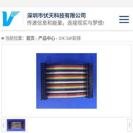
深圳市伏天科技有限公司
传递信息和能量，连接现实与梦想!
JST系列
当前位置：
首页
›
产品中心
› IDC34P彩排
Molex系列
AMP系列
KET系列
插头系列
插头线系列