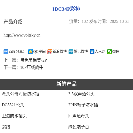
IDC34P彩排
流量：102 发布时间：2025-10-23
产品介绍
http://www.voltsky.cn
百度分享：
QQ空间
新浪微博
腾讯微博
人人网
微信
上一篇：
黑色美尚美-2P
下一篇：
10P压线简牛
新鲜产品
弯头公母对接防水插
3.5双声道公头
DC5521公头
2PIN端子防水插
卫浴防水插头
四声道母头
跳线
绿色端子台