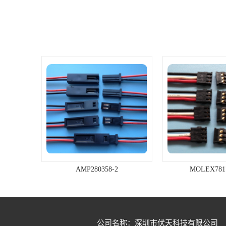
行业质量管理体系认证，，为企业实
现超常规，跨越式的发展奠定坚实的
基础，公司凭借精良的设备，先进的
工艺及合理的价格、优质的产品质
量，为广大客户提供较好的服务；并
能协助客户开发、制作其特殊规格的
产品，帮助增加其产品在市场的竞争
力。公司一直秉承着“诚信为本，客户
至上”的经营理念，本着“质量第一，
信誉第一，真诚服务，灵活经营，追
求**”的企业宗旨，欢迎各界朋友莅临
参观、指导和业务洽谈。
AMP280358-2
MOLEX781
公司名称：深圳市伏天科技有限公司
