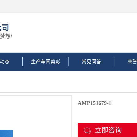
公司
梦想!
动态
生产车间剪影
常见问答
荣
AMP151679-1
立即咨询