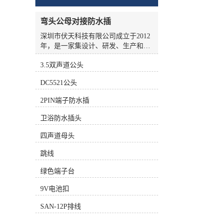
弯头公母对接防水插
深圳市伏天科技有限公司成立于2012
年，是一家集设计、研发、生产和销
售于一体的高新技术企业，我司深耕
3.5双声道公头
于电池、智能家居、办公自动化设
备、电子通讯、玩具、医疗器械、卫
DC5521公头
浴、变频器等领域，专注生产各类电
池插头线、动力线、采集线、拖链
2PIN端子防水插
线、折弯线、跳线、电动车线束、汽
车线束等。公司厂房面积2000余平方
卫浴防水插头
米，园林式的厂区。我司配备了目前
行业中较先进的集裁线-铆端-沾锡-插
四声道母头
壳于一体的高精全自动化设备、全自
跳线
动点胶机、全自动电脑碰焊机、成型
机等，拥有线材综合测试仪、二次
绿色端子台
元、线序识别仪、拉力试验机等多种
质量检测设备。公司拥有一批高素质
9V电池扣
专业技术和管理人员，以及训练有素
的员工队伍，推行并通过ISO9001：
SAN-12P排线
2015质量管理体系和IATF16949汽车