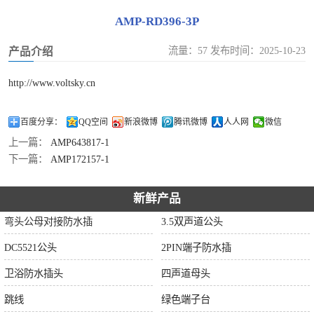
AMP-RD396-3P
流量：57 发布时间：2025-10-23
产品介绍
http://www.voltsky.cn
百度分享：
QQ空间
新浪微博
腾讯微博
人人网
微信
上一篇：
AMP643817-1
下一篇：
AMP172157-1
新鲜产品
弯头公母对接防水插
3.5双声道公头
DC5521公头
2PIN端子防水插
卫浴防水插头
四声道母头
跳线
绿色端子台