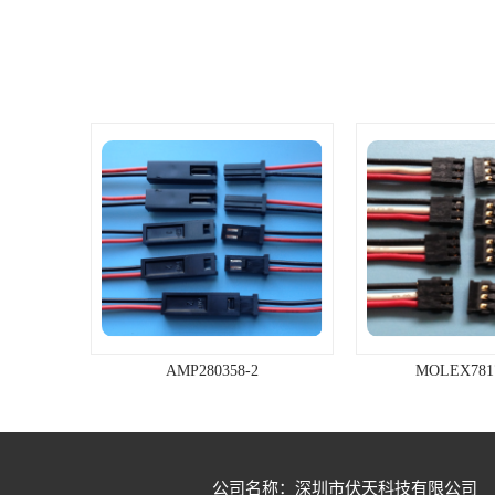
行业质量管理体系认证，，为企业实
现超常规，跨越式的发展奠定坚实的
基础，公司凭借精良的设备，先进的
工艺及合理的价格、优质的产品质
量，为广大客户提供较好的服务；并
能协助客户开发、制作其特殊规格的
产品，帮助增加其产品在市场的竞争
力。公司一直秉承着“诚信为本，客户
至上”的经营理念，本着“质量第一，
信誉第一，真诚服务，灵活经营，追
求**”的企业宗旨，欢迎各界朋友莅临
参观、指导和业务洽谈。
AMP280358-2
MOLEX781
公司名称：深圳市伏天科技有限公司
