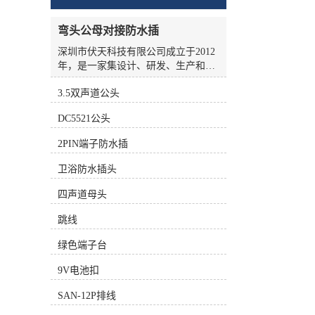
弯头公母对接防水插
深圳市伏天科技有限公司成立于2012
年，是一家集设计、研发、生产和销
售于一体的高新技术企业，我司深耕
3.5双声道公头
于电池、智能家居、办公自动化设
备、电子通讯、玩具、医疗器械、卫
DC5521公头
浴、变频器等领域，专注生产各类电
池插头线、动力线、采集线、拖链
2PIN端子防水插
线、折弯线、跳线、电动车线束、汽
车线束等。公司厂房面积2000余平方
卫浴防水插头
米，园林式的厂区。我司配备了目前
行业中较先进的集裁线-铆端-沾锡-插
四声道母头
壳于一体的高精全自动化设备、全自
跳线
动点胶机、全自动电脑碰焊机、成型
机等，拥有线材综合测试仪、二次
绿色端子台
元、线序识别仪、拉力试验机等多种
质量检测设备。公司拥有一批高素质
9V电池扣
专业技术和管理人员，以及训练有素
的员工队伍，推行并通过ISO9001：
SAN-12P排线
2015质量管理体系和IATF16949汽车