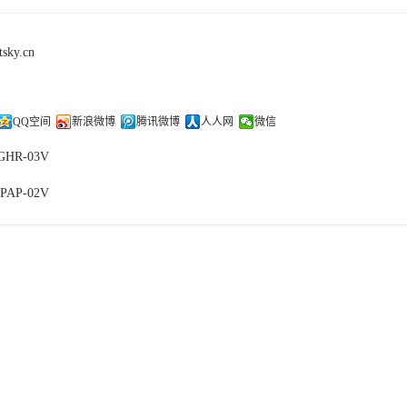
tsky.cn
QQ空间
新浪微博
腾讯微博
人人网
微信
-GHR-03V
-PAP-02V