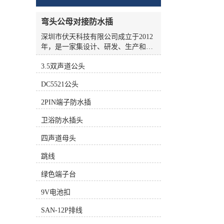
弯头公母对接防水插
深圳市伏天科技有限公司成立于2012
年，是一家集设计、研发、生产和销
售于一体的高新技术企业，我司深耕
3.5双声道公头
于电池、智能家居、办公自动化设
备、电子通讯、玩具、医疗器械、卫
DC5521公头
浴、变频器等领域，专注生产各类电
池插头线、动力线、采集线、拖链
2PIN端子防水插
线、折弯线、跳线、电动车线束、汽
车线束等。公司厂房面积2000余平方
卫浴防水插头
米，园林式的厂区。我司配备了目前
行业中较先进的集裁线-铆端-沾锡-插
四声道母头
壳于一体的高精全自动化设备、全自
跳线
动点胶机、全自动电脑碰焊机、成型
机等，拥有线材综合测试仪、二次
绿色端子台
元、线序识别仪、拉力试验机等多种
质量检测设备。公司拥有一批高素质
9V电池扣
专业技术和管理人员，以及训练有素
的员工队伍，推行并通过ISO9001：
SAN-12P排线
2015质量管理体系和IATF16949汽车