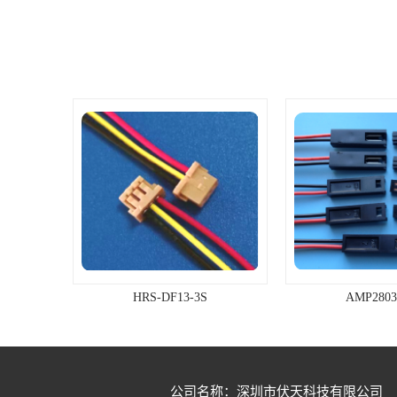
行业质量管理体系认证，，为企业实
现超常规，跨越式的发展奠定坚实的
基础，公司凭借精良的设备，先进的
工艺及合理的价格、优质的产品质
量，为广大客户提供较好的服务；并
能协助客户开发、制作其特殊规格的
产品，帮助增加其产品在市场的竞争
力。公司一直秉承着“诚信为本，客户
至上”的经营理念，本着“质量第一，
信誉第一，真诚服务，灵活经营，追
求**”的企业宗旨，欢迎各界朋友莅临
参观、指导和业务洽谈。
HRS-DF13-3S
AMP28035
公司名称：深圳市伏天科技有限公司
